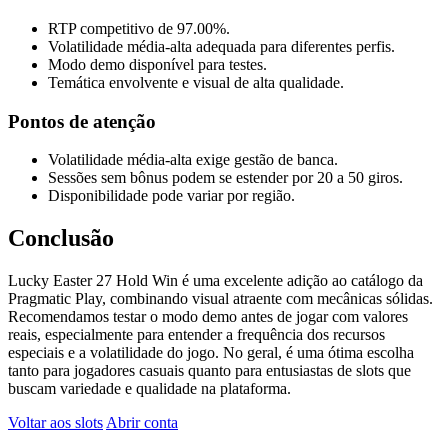
RTP competitivo de 97.00%.
Volatilidade média-alta adequada para diferentes perfis.
Modo demo disponível para testes.
Temática envolvente e visual de alta qualidade.
Pontos de atenção
Volatilidade média-alta exige gestão de banca.
Sessões sem bônus podem se estender por 20 a 50 giros.
Disponibilidade pode variar por região.
Conclusão
Lucky Easter 27 Hold Win é uma excelente adição ao catálogo da
Pragmatic Play, combinando visual atraente com mecânicas sólidas.
Recomendamos testar o modo demo antes de jogar com valores
reais, especialmente para entender a frequência dos recursos
especiais e a volatilidade do jogo. No geral, é uma ótima escolha
tanto para jogadores casuais quanto para entusiastas de slots que
buscam variedade e qualidade na plataforma.
Voltar aos slots
Abrir conta