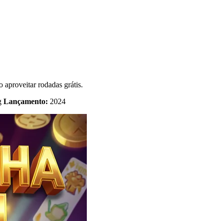
aproveitar rodadas grátis.
g
Lançamento:
2024