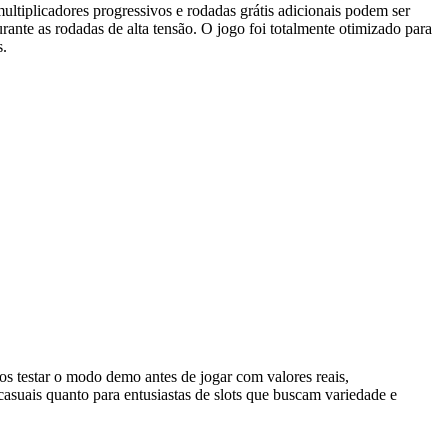
ltiplicadores progressivos e rodadas grátis adicionais podem ser
ante as rodadas de alta tensão. O jogo foi totalmente otimizado para
s.
 testar o modo demo antes de jogar com valores reais,
 casuais quanto para entusiastas de slots que buscam variedade e